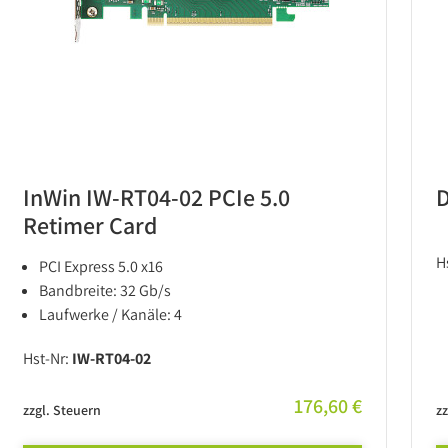
InWin IW-RT04-02 PCIe 5.0
D
Retimer Card
H
PCI Express 5.0 x16
Bandbreite: 32 Gb/s
Laufwerke / Kanäle: 4
Hst-Nr:
IW-RT04-02
176,60 €
zzgl. Steuern
zz