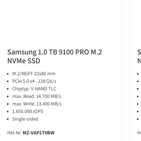
Samsung 1.0 TB 9100 PRO M.2
S
NVMe SSD
M.2/NGFF 22x80 mm
PCIe 5.0 x4 - 128 Gb/s
Chiptyp: V-NAND TLC
max. Read: 14.700 MB/s
max. Write: 13.400 MB/s
1.850.000 IOPS
Single-sided
Hst-Nr:
MZ-VAP1T0BW
H