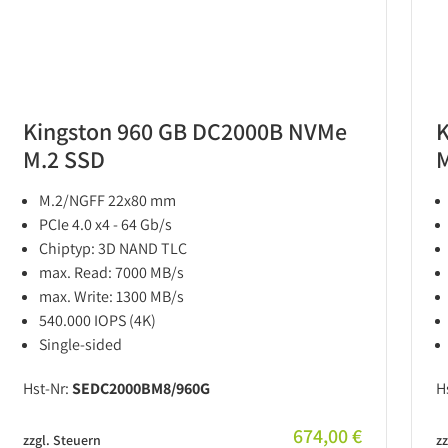
Kingston 960 GB DC2000B NVMe
K
M.2 SSD
M
M.2/NGFF 22x80 mm
PCIe 4.0 x4 - 64 Gb/s
Chiptyp: 3D NAND TLC
max. Read: 7000 MB/s
max. Write: 1300 MB/s
540.000 IOPS (4K)
Single-sided
Hst-Nr:
SEDC2000BM8/960G
H
674,00 €
zzgl. Steuern
zz