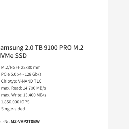
amsung 2.0 TB 9100 PRO M.2
NVMe SSD
M.2/NGFF 22x80 mm
PCIe 5.0 x4 - 128 Gb/s
Chiptyp: V-NAND TLC
max. Read: 14.700 MB/s
max. Write: 13.400 MB/s
1.850.000 IOPS
Single-sided
st-Nr:
MZ-VAP2T0BW