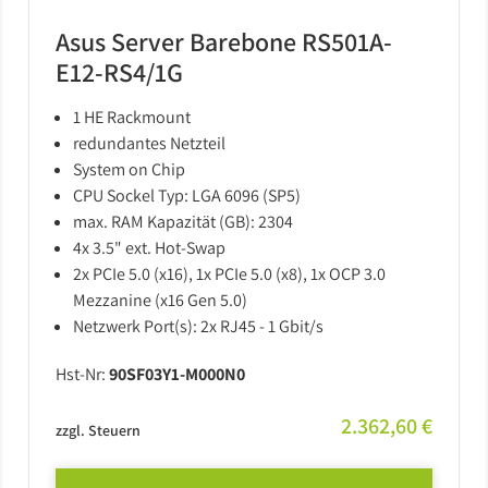
Asus Server Barebone RS501A-
E12-RS4/1G
1 HE Rackmount
redundantes Netzteil
System on Chip
CPU Sockel Typ: LGA 6096 (SP5)
max. RAM Kapazität (GB): 2304
4x 3.5" ext. Hot-Swap
2x PCIe 5.0 (x16), 1x PCIe 5.0 (x8), 1x OCP 3.0
Mezzanine (x16 Gen 5.0)
Netzwerk Port(s): 2x RJ45 - 1 Gbit/s
Hst-Nr:
90SF03Y1-M000N0
2.362,60 €
zzgl. Steuern