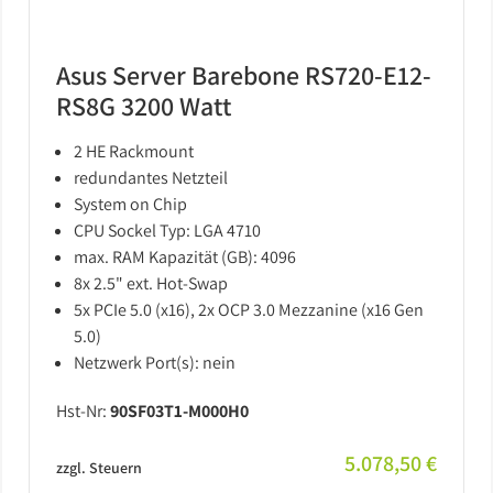
Asus Server Barebone RS720-E12-
RS8G 3200 Watt
2 HE Rackmount
redundantes Netzteil
System on Chip
CPU Sockel Typ: LGA 4710
max. RAM Kapazität (GB): 4096
8x 2.5" ext. Hot-Swap
5x PCIe 5.0 (x16), 2x OCP 3.0 Mezzanine (x16 Gen
5.0)
Netzwerk Port(s): nein
Hst-Nr:
90SF03T1-M000H0
5.078,50 €
zzgl. Steuern