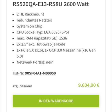
Barebones
RS520QA-E13-RS8U 2600 Watt
USV
2 HE Rackmount
redundantes Netzteil
System on Chip
CPU Sockel Typ: LGA 6096 (SP5)
max. RAM Kapazität (GB): 1536
2x 2.5" ext. Hot-Swap je Node
1x PCIe 5.0 (x16), 1x OCP 3.0 Mezzanine (x16 Gen
5.0)
Netzwerk Port(s): nein
Hst-Nr:
90SF04A1-M00050
9.604,90 €
zzgl. Steuern
IN DEN WARENKORB