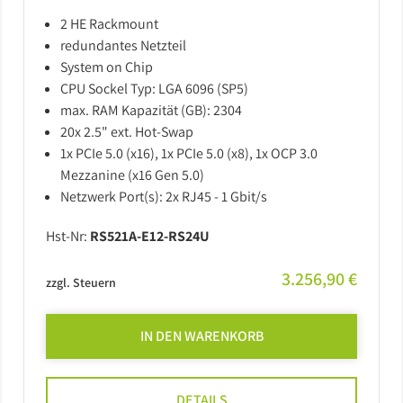
2 HE Rackmount
redundantes Netzteil
System on Chip
CPU Sockel Typ: LGA 6096 (SP5)
max. RAM Kapazität (GB): 2304
20x 2.5" ext. Hot-Swap
1x PCIe 5.0 (x16), 1x PCIe 5.0 (x8), 1x OCP 3.0
Mezzanine (x16 Gen 5.0)
Netzwerk Port(s): 2x RJ45 - 1 Gbit/s
Hst-Nr:
RS521A-E12-RS24U
3.256,90 €
zzgl. Steuern
IN DEN WARENKORB
DETAILS