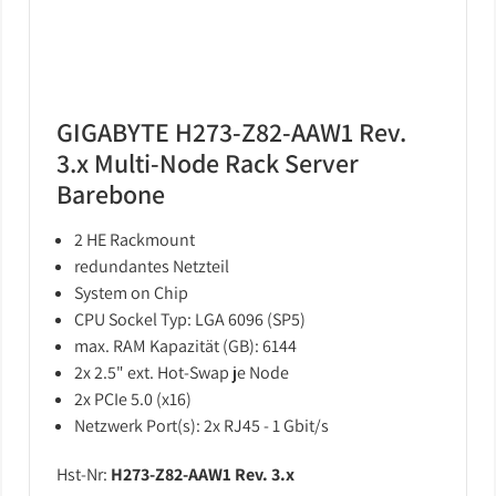
GIGABYTE H273-Z82-AAW1 Rev.
3.x Multi-Node Rack Server
Barebone
2 HE Rackmount
redundantes Netzteil
System on Chip
CPU Sockel Typ: LGA 6096 (SP5)
max. RAM Kapazität (GB): 6144
2x 2.5" ext. Hot-Swap je Node
2x PCIe 5.0 (x16)
Netzwerk Port(s): 2x RJ45 - 1 Gbit/s
Hst-Nr:
H273-Z82-AAW1 Rev. 3.x