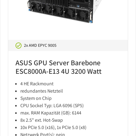
2x AMD EPYC 9005
ASUS GPU Server Barebone
ESC8000A-E13 4U 3200 Watt
4 HE Rackmount
redundantes Netzteil
System on Chip
CPU Sockel Typ: LGA 6096 (SP5)
max. RAM Kapazität (GB): 6144
8x 2.5" ext. Hot-Swap
10x PCIe 5.0 (x16), 1x PCIe 5.0 (x8)
Netzwerk Port(s): nein