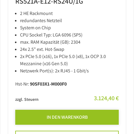
RS521A-E12-RS24U/1G
2 HE Rackmount
redundantes Netzteil
System on Chip
CPU Sockel Typ: LGA 6096 (SP5)
max. RAM Kapazität (GB): 2304
24x 2.5" ext. Hot-Swap
2x PCIe 5.0 (x16), 1x PCIe 5.0 (x8), 1x OCP 3.0
Mezzanine (x16 Gen 5.0)
Netzwerk Port(s): 2x RJ45 - 1 Gbit/s
Hst-Nr:
90SF03X1-M000F0
3.124,40 €
zzgl. Steuern
IN DEN WARENKORB