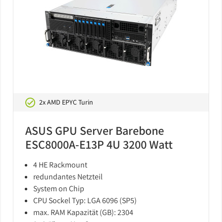
2x AMD EPYC Turin
ASUS GPU Server Barebone
ESC8000A-E13P 4U 3200 Watt
4 HE Rackmount
redundantes Netzteil
System on Chip
CPU Sockel Typ: LGA 6096 (SP5)
max. RAM Kapazität (GB): 2304