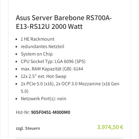
Asus Server Barebone RS700A-
E13-RS12U 2000 Watt
1 HE Rackmount
redundantes Netzteil
System on Chip
CPU Sockel Typ: LGA 6096 (SP5)
max. RAM Kapazität (GB): 6144
12x 2.5" ext. Hot-Swap
2x PCIe 5.0 (x16), 2x OCP 3.0 Mezzanine (x16 Gen
5.0)
Netzwerk Port(s): nein
Hst-Nr:
90SF0451-M000M0
3.974,50 €
zzgl. Steuern