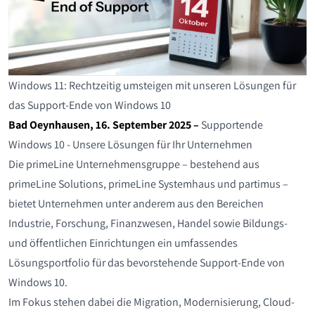
Intel Xeon E3
High Performance Computing
Konfigurator
Windows Server 2025
Riser Karten
Erweiterungskarten
SFP+ / QSFP
GRAID SupremeRAID
Supermicro Workstations
Intel Xeon E
Konfigurator
Sale & Aktionen
Intel Core i
KI Server
Software
Windows Server 2025 Core/User/Device CALs
SSD Laufwerke
Power
Intel Xeon E5
Zubehör
Windows 11: Rechtzeitig umsteigen mit unseren Lösungen für
Intel Pentium
Supercomputing für KI und Forschung
Server Leasing
Festplatten
Intel Xeon E3
das Support-Ende von Windows 10
Bad Oeynhausen, 16. September 2025 –
Supportende
AMD EPYC
DATEV
Komponenten & Zubehör
Flash Module (DOM)
Intel Core i
Windows 10 - Unsere Lösungen für Ihr Unternehmen
Die primeLine Unternehmensgruppe – bestehend aus
AMD Ryzen
Silent
Optische Laufwerke
Intel Xeon Scalable 3rd Gen
primeLine Solutions, primeLine Systemhaus und partimus –
bietet Unternehmen unter anderem aus den Bereichen
ARM Ampere
Webserver / Webhosting
Backup Laufwerke
AMD Ryzen
Industrie, Forschung, Finanzwesen, Handel sowie Bildungs-
und öffentlichen Einrichtungen ein umfassendes
Arztpraxen
Kabel
Intel Core Ultra
Lösungsportfolio für das bevorstehende Support-Ende von
Gehäuse
Windows 10.
Im Fokus stehen dabei die Migration, Modernisierung, Cloud-