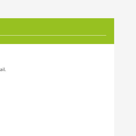
ail
.