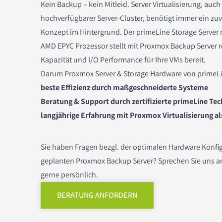
Kein Backup – kein Mitleid. Server Virtualisierung, auch
hochverfügbarer Server-Cluster, benötigt immer ein zu
Intel Xeon E3
High Performance Computing
Konfigurator
Windows Server 2025
Riser Karten
Erweiterungskarten
SFP+ / QSFP
GRAID SupremeRAID
Supermicro Workstations
Intel Xeon E
Konfigurator
Sale & Aktionen
Konzept im Hintergrund. Der primeLine Storage Server 
Intel Core i
KI Server
Software
Windows Server 2025 Core/User/Device CALs
SSD Laufwerke
Power
Intel Xeon E5
Zubehör
AMD EPYC Prozessor stellt mit Proxmox Backup Server r
Kapazität und I/O Performance für Ihre VMs bereit.
Intel Pentium
Supercomputing für KI und Forschung
Server Leasing
Festplatten
Intel Xeon E3
Darum Proxmox Server & Storage Hardware von primeL
beste Effizienz durch maßgeschneiderte Systeme
AMD EPYC
DATEV
Komponenten & Zubehör
Flash Module (DOM)
Intel Core i
Beratung & Support durch zertifizierte primeLine Tec
langjährige Erfahrung mit Proxmox Virtualisierung al
AMD Ryzen
Silent
Optische Laufwerke
Intel Xeon Scalable 3rd Gen
ARM Ampere
Webserver / Webhosting
Backup Laufwerke
AMD Ryzen
Sie haben Fragen bezgl. der optimalen Hardware Konfig
geplanten Proxmox Backup Server? Sprechen Sie uns an
Arztpraxen
Kabel
Intel Core Ultra
gerne persönlich.
BERATUNG ANFORDERN
Gehäuse