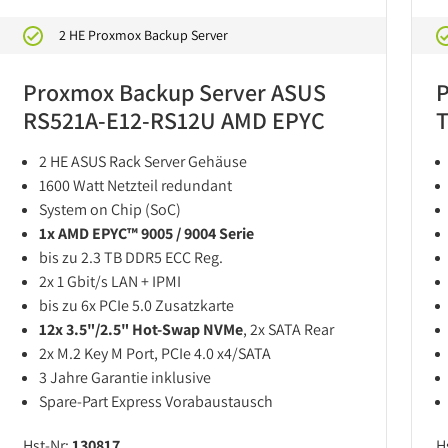
2 HE Proxmox Backup Server
Proxmox Backup Server ASUS
P
RS521A-E12-RS12U AMD EPYC
2 HE ASUS Rack Server Gehäuse
1600 Watt Netzteil redundant
System on Chip (SoC)
1x AMD EPYC™ 9005 / 9004 Serie
bis zu 2.3 TB DDR5 ECC Reg.
2x 1 Gbit/s LAN + IPMI
bis zu 6x PCIe 5.0 Zusatzkarte
12x 3.5"/2.5" Hot-Swap NVMe
, 2x SATA Rear
2x M.2 Key M Port, PCIe 4.0 x4/SATA
3 Jahre Garantie inklusive
Spare-Part Express Vorabaustausch
Hst-Nr:
130817
H