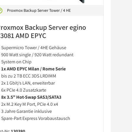
Proxmox Backup Server Tower / 4 HE
roxmox Backup Server egino
T3081 AMD EPYC
Supermicro Tower / 4HE Gehäuse
900 Watt single / 920 Watt redundant
System on Chip
1x AMD EPYC Milan / Rome Serie
bis zu 2 TB ECC 3DS LRDIMM
2x 1 Gbit/s LAN, erweiterbar
6x PCIe 4.0 Zusatzkarte
8x 3.5" Hot-Swap SAS3/SATA3
2x M.2 Key M Port, PCIe 4.0 x4
3 Jahre Garantie inklusive
Spare-Part Express Vorabaustausch
st-Nr:
130380