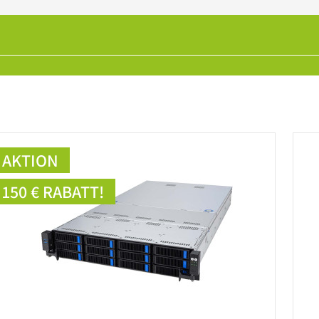
AKTION
150 € RABATT!