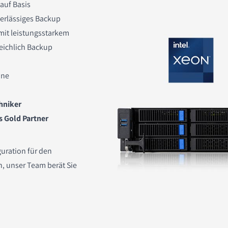
 auf Basis
verlässiges Backup
mit leistungsstarkem
eichlich Backup
ine
hniker
s Gold Partner
uration für den
, unser Team berät Sie