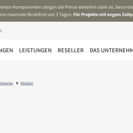
asierten Komponenten steigen die Preise weiterhin stark an, beson
ine maximale Bindefrist von 3 Tagen.
Für Projekte mit engem Zeitp
NGEN
LEISTUNGEN
RESELLER
DAS UNTERNEH
ufwerke
Medien