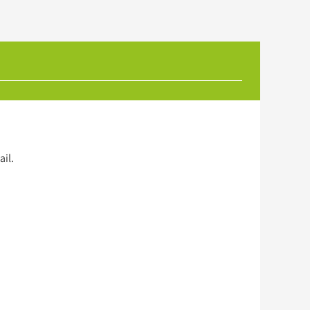
ail
.