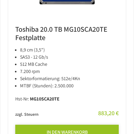
Toshiba 20.0 TB MG10SCA20TE
Festplatte
8,9 cm (3,5")
SAS3 - 12 Gb/s
512 MB Cache
7.200 rpm
Sektorformatierung: 512e/4Kn
MTBF (Stunden): 2.500.000
Hst-Nr:
MG10SCA20TE
883,20 €
zzgl. Steuern
IN DEN WARENKORB