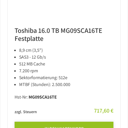
Toshiba 16.0 TB MG09SCA16TE
Festplatte
8,9 cm (3,5")
SAS3 - 12 Gb/s
512 MB Cache
7.200 rpm
Sektorformatierung: 512e
MTBF (Stunden): 2.500.000
Hst-Nr:
MG09SCA16TE
717,60 €
zzgl. Steuern