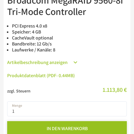
Broadcom MegaRAID 9560-8i
Barebones
Tri-Mode Controller
USV
PCI Express 4.0 x8
Speicher: 4 GB
CacheVault optional
Bandbreite: 12 Gb/s
Laufwerke / Kanäle: 8
Artikelbeschreibung anzeigen
Produktdatenblatt (PDF
- 0.44MB
)
1.113,80 €
zzgl. Steuern
Menge
IN DEN WARENKORB