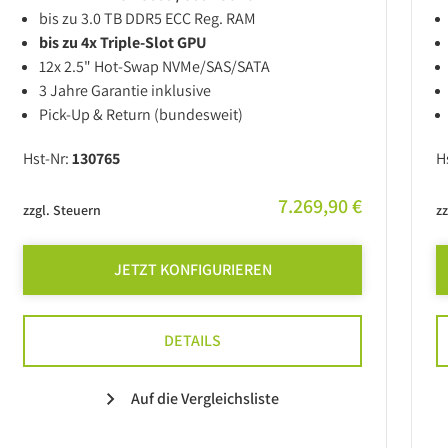
bis zu 3.0 TB DDR5 ECC Reg. RAM
bis zu 4x Triple-Slot GPU
12x 2.5" Hot-Swap NVMe/SAS/SATA
3 Jahre Garantie inklusive
Pick-Up & Return (bundesweit)
Hst-Nr:
130765
H
7.269,90 €
zzgl. Steuern
zz
JETZT KONFIGURIEREN
DETAILS
Auf die Vergleichsliste