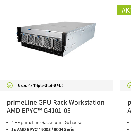
AK
Bis zu 4x Triple-Slot-GPU!
primeLine GPU Rack Workstation
p
AMD EPYC™ G4101-03
A
4 HE primeLine Rackmount Gehäuse
1x AMD EPYC™ 9005 / 9004 Serie