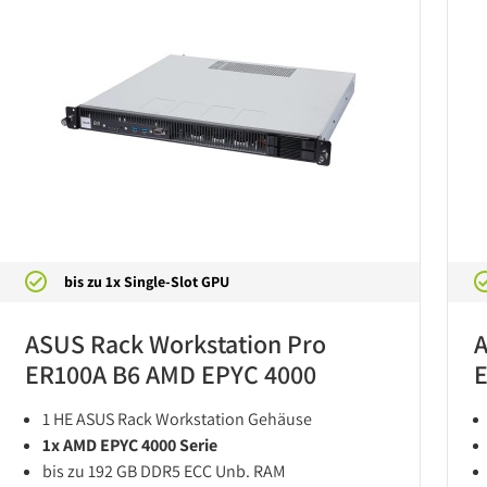
bis zu 1x Single-Slot GPU
ASUS Rack Workstation Pro
A
ER100A B6 AMD EPYC 4000
E
1 HE ASUS Rack Workstation Gehäuse
1x AMD EPYC 4000 Serie
bis zu 192 GB DDR5 ECC Unb. RAM