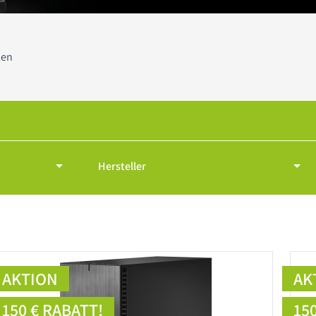
len
Hersteller
AKTION
AK
150 € RABATT!
15