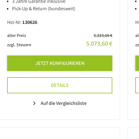
3 Jahre Garantie inklusive
Pick-Up & Return (bundesweit)
Hst-Nr:
130626
H
alter Preis
5.223,60 €
al
5.073,60 €
zzgl. Steuern
zz
JETZT KONFIGURIEREN
DETAILS
Auf die Vergleichsliste