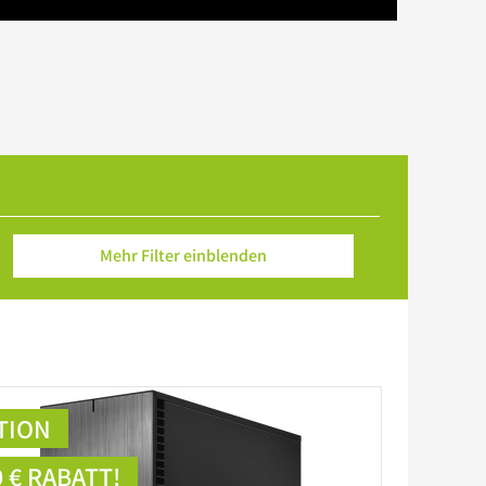
Mehr Filter einblenden
TION
0 € RABATT!