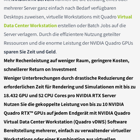
mehrerer Server ganz einfach nach Bedarf verfügbaren
Intel Xeon E3
High Performance Computing
Konfigurator
Windows Server 2025
Riser Karten
Erweiterungskarten
SFP+ / QSFP
GRAID SupremeRAID
Supermicro Workstations
Intel Xeon E
Konfigurator
Sale & Aktionen
Desktops zuweisen, virtuelle Workstations mit Quadro
Virtual
Data Center Workstation
erstellen oder Batch Jobs auf die
Intel Core i
KI Server
Software
Windows Server 2025 Core/User/Device CALs
SSD Laufwerke
Power
Intel Xeon E5
Zubehör
Server verlagern. Durch die effizientere Nutzung geteilter
Ressourcen und die enorme Leistung der NVIDIA Quadro GPUs
Intel Pentium
Supercomputing für KI und Forschung
Server Leasing
Festplatten
Intel Xeon E3
sparen Sie Zeit und Geld
.
Mehr Rechenleistung auf weniger Raum, geringere Kosten,
AMD EPYC
DATEV
Komponenten & Zubehör
Flash Module (DOM)
Intel Core i
schnellerer Return on Investment
AMD Ryzen
Silent
Optische Laufwerke
Intel Xeon Scalable 3rd Gen
Weniger Unterbrechungen durch drastische Reduzierung der
erforderlichen Zeit für Rendering und Simulationen mit bis zu
ARM Ampere
Webserver / Webhosting
Backup Laufwerke
AMD Ryzen
18.432 GPU und 52 CPU Cores pro NVIDIA RTX Server
Nutzen Sie die gekoppelte Leistung von bis zu 10 NVIDIA
Arztpraxen
Kabel
Intel Core Ultra
Quadro RTX™ GPUs auf jedem Endgerät mit NVIDIA Quadro
Virtual Data Center Workstation
(Quadro vDWS) Software
Gehäuse
Bereitstellung mehrerer, einfach zu verwaltender virtueller
Workstations oder einer Kombination aus virtuellen