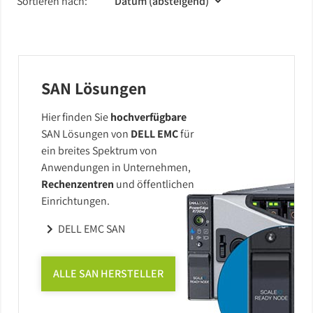
Barebones
Sortieren nach:
USV
SAN Lösungen
Hier finden Sie
hochverfügbare
SAN Lösungen von
DELL EMC
für
ein breites Spektrum von
Anwendungen in Unternehmen,
Rechenzentren
und öffentlichen
Einrichtungen.
DELL EMC SAN
ALLE SAN HERSTELLER