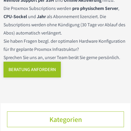
Remote Support per SSH
und
Offline Aktivierung
hinzu.
Die Proxmox Subscriptions werden
pro physischem Server
,
Intel Xeon E3
High Performance Computing
Konfigurator
Windows Server 2025
Riser Karten
Erweiterungskarten
SFP+ / QSFP
GRAID SupremeRAID
Supermicro Workstations
Intel Xeon E
Konfigurator
Sale & Aktionen
CPU-Sockel
und
Jahr
als Abonnement lizenziert. Die
Subscriptions werden ohne Kündigung (30 Tage vor Ablauf des
Intel Core i
KI Server
Software
Windows Server 2025 Core/User/Device CALs
SSD Laufwerke
Power
Intel Xeon E5
Zubehör
Abos) automatisch verlängert.
Sie haben Fragen bezgl. der optimalen Hardware Konfiguration
Intel Pentium
Supercomputing für KI und Forschung
Server Leasing
Festplatten
Intel Xeon E3
für Ihr geplante Proxmox Infrastruktur?
AMD EPYC
DATEV
Komponenten & Zubehör
Flash Module (DOM)
Intel Core i
Sprechen Sie uns an, unser Team berät Sie gerne persönlich.
BERATUNG ANFORDERN
AMD Ryzen
Silent
Optische Laufwerke
Intel Xeon Scalable 3rd Gen
ARM Ampere
Webserver / Webhosting
Backup Laufwerke
AMD Ryzen
Arztpraxen
Kabel
Intel Core Ultra
Gehäuse
Kategorien