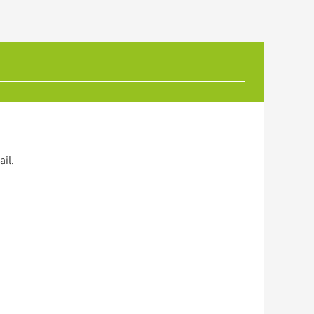
ail
.