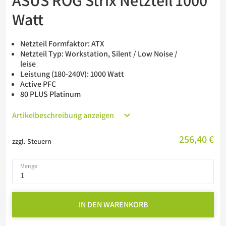
ASUS ROG Strix Netzteil 1000
Barebones
Watt
USV
Netzteil Formfaktor: ATX
Netzteil Typ: Workstation, Silent / Low Noise /
leise
Leistung (180-240V): 1000 Watt
Active PFC
80 PLUS Platinum
Artikelbeschreibung anzeigen
256,40 €
zzgl. Steuern
Menge
IN DEN WARENKORB