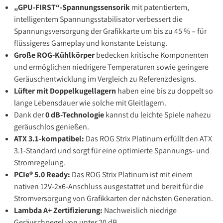
„GPU-FIRST“-Spannungssensorik
mit patentiertem,
intelligentem Spannungsstabilisator verbessert die
Spannungsversorgung der Grafikkarte um bis zu 45 % – für
flüssigeres Gameplay und konstante Leistung.
Große ROG-Kühlkörper
bedecken kritische Komponenten
und ermöglichen niedrigere Temperaturen sowie geringere
Geräuschentwicklung im Vergleich zu Referenzdesigns.
Lüfter mit Doppelkugellagern
haben eine bis zu doppelt so
lange Lebensdauer wie solche mit Gleitlagern.
Dank der
0 dB-Technologie
kannst du leichte Spiele nahezu
geräuschlos genießen.
ATX 3.1-kompatibel:
Das ROG Strix Platinum erfüllt den ATX
3.1-Standard und sorgt für eine optimierte Spannungs- und
Stromregelung.
PCIe® 5.0 Ready:
Das ROG Strix Platinum ist mit einem
nativen 12V-2x6-Anschluss ausgestattet und bereit für die
Stromversorgung von Grafikkarten der nächsten Generation.
Lambda A+ Zertifizierung:
Nachweislich niedrige
Geräuschpegel von unter 20 dB.