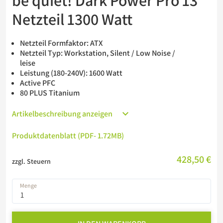
be quiet! Dark Power Pro 13
Barebones
Netzteil 1300 Watt
USV
Netzteil Formfaktor: ATX
Netzteil Typ: Workstation, Silent / Low Noise /
leise
Leistung (180-240V): 1600 Watt
Active PFC
80 PLUS Titanium
Artikelbeschreibung anzeigen
Produktdatenblatt (PDF
- 1.72MB
)
428,50 €
zzgl. Steuern
Menge