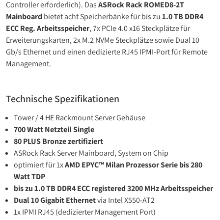
Controller erforderlich). Das
ASRock Rack ROMED8-2T
Mainboard
bietet acht Speicherbänke für bis zu
1.0 TB DDR4
ECC Reg. Arbeitsspeicher
, 7x PCIe 4.0 x16 Steckplätze für
Erweiterungskarten, 2x M.2 NVMe Steckplätze sowie Dual 10
Gb/s Ethernet und einen dedizierte RJ45 IPMI-Port für Remote
Management.
Technische Spezifikationen
Tower / 4 HE Rackmount Server Gehäuse
700 Watt Netzteil Single
80 PLUS Bronze zertifiziert
ASRock Rack Server Mainboard, System on Chip
optimiert für 1x
AMD EPYC™ Milan Prozessor Serie bis 280
Watt TDP
bis zu 1.0 TB DDR4 ECC registered 3200 MHz Arbeitsspeicher
Dual 10 Gigabit Ethernet
via Intel X550-AT2
1x IPMI RJ45 (dedizierter Management Port)