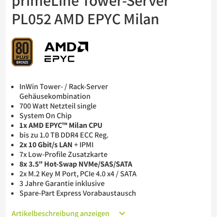
primeLine Tower-Server
Barebones
PL052 AMD EPYC Milan
USV
InWin Tower- / Rack-Server
Gehäusekombination
700 Watt Netzteil single
System On Chip
1x AMD EPYC™ Milan CPU
bis zu 1.0 TB DDR4 ECC Reg.
2x 10 Gbit/s LAN
+ IPMI
7x Low-Profile Zusatzkarte
8x 3.5" Hot-Swap NVMe/SAS/SATA
2x M.2 Key M Port, PCIe 4.0 x4 / SATA
3 Jahre Garantie inklusive
Spare-Part Express Vorabaustausch
Artikelbeschreibung anzeigen