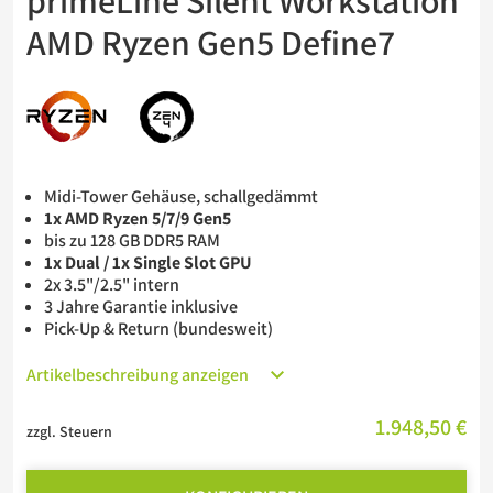
primeLine Silent Workstation
Barebones
AMD Ryzen Gen5 Define7
USV
Midi-Tower Gehäuse, schallgedämmt
1x AMD Ryzen 5/7/9 Gen5
bis zu 128 GB DDR5 RAM
1x Dual / 1x Single Slot GPU
2x 3.5"/2.5" intern
3 Jahre Garantie inklusive
Pick-Up & Return (bundesweit)
Artikelbeschreibung anzeigen
1.948,50 €
zzgl. Steuern