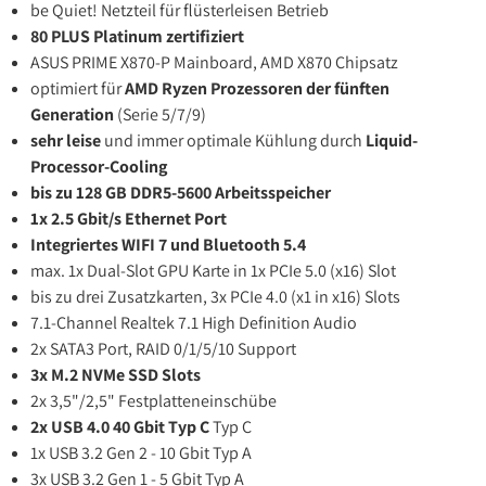
be Quiet! Netzteil für flüsterleisen Betrieb
80 PLUS Platinum zertifiziert
ASUS PRIME X870-P Mainboard, AMD X870 Chipsatz
optimiert für
AMD Ryzen Prozessoren der fünften
Generation
(Serie 5/7/9)
sehr leise
und immer optimale Kühlung durch
Liquid-
Processor-Cooling
bis zu 128 GB DDR5-5600 Arbeitsspeicher
1x 2.5 Gbit/s Ethernet Port
Integriertes WIFI 7 und Bluetooth 5.4
max. 1x Dual-Slot GPU Karte in 1x PCIe 5.0 (x16) Slot
bis zu drei Zusatzkarten, 3x PCIe 4.0 (x1 in x16) Slots
7.1-Channel Realtek 7.1 High Definition Audio
2x SATA3 Port, RAID 0/1/5/10 Support
3x M.2 NVMe SSD Slots
2x 3,5"/2,5" Festplatteneinschübe
2x USB 4.0 40 Gbit Typ C
Typ C
1x USB 3.2 Gen 2 - 10 Gbit Typ A
3x USB 3.2 Gen 1 - 5 Gbit Typ A