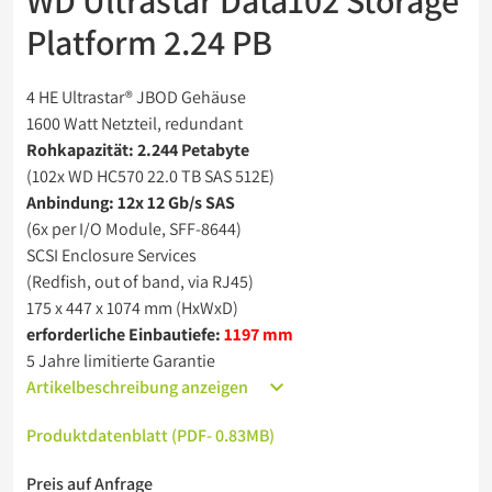
WD Ultrastar Data102 Storage
Barebones
Platform 2.24 PB
USV
4 HE Ultrastar® JBOD Gehäuse
1600 Watt Netzteil, redundant
Rohkapazität: 2.244 Petabyte
(102x WD HC570 22.0 TB SAS 512E)
Anbindung: 12x 12 Gb/s SAS
(6x per I/O Module, SFF-8644)
SCSI Enclosure Services
(Redfish, out of band, via RJ45)
175 x 447 x 1074 mm (HxWxD)
erforderliche Einbautiefe:
1197 mm
5 Jahre limitierte Garantie
Artikelbeschreibung anzeigen
Produktdatenblatt (PDF
- 0.83MB
)
Preis auf Anfrage