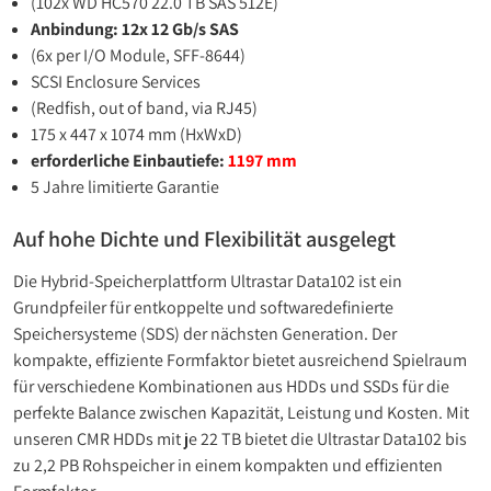
(102x WD HC570 22.0 TB SAS 512E)
Anbindung: 12x 12 Gb/s SAS
(6x per I/O Module, SFF-8644)
SCSI Enclosure Services
(Redfish, out of band, via RJ45)
175 x 447 x 1074 mm (HxWxD)
erforderliche Einbautiefe:
1197 mm
5 Jahre limitierte Garantie
Auf hohe Dichte und Flexibilität ausgelegt
Die Hybrid-Speicherplattform Ultrastar Data102 ist ein
Grundpfeiler für entkoppelte und softwaredefinierte
Speichersysteme (SDS) der nächsten Generation. Der
kompakte, effiziente Formfaktor bietet ausreichend Spielraum
für verschiedene Kombinationen aus HDDs und SSDs für die
perfekte Balance zwischen Kapazität, Leistung und Kosten. Mit
unseren CMR HDDs mit je 22 TB bietet die Ultrastar Data102 bis
zu 2,2 PB Rohspeicher in einem kompakten und effizienten