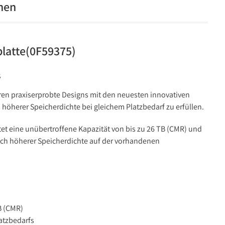
onen
platte(0F59375)
s
ren praxiserprobte Designs mit den neuesten innovativen
öherer Speicherdichte bei gleichem Platzbedarf zu erfüllen.
etet eine unübertroffene Kapazität von bis zu 26 TB (CMR) und
nach höherer Speicherdichte auf der vorhandenen
B (CMR)
atzbedarfs