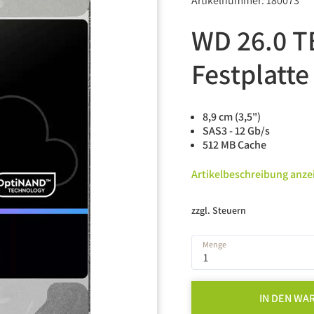
Artikelnummer: 180073
WD 26.0 T
Festplatte
8,9 cm (3,5")
SAS3 - 12 Gb/s
512 MB Cache
Artikelbeschreibung anze
zzgl. Steuern
Menge
IN DEN WA