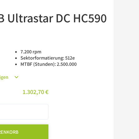
B Ultrastar DC HC590
7.200 rpm
Sektorformatierung: 512e
MTBF (Stunden): 2.500.000
igen
1.302,70 €
RENKORB