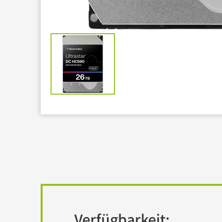
Barebones
USV
Verfügbarkeit: