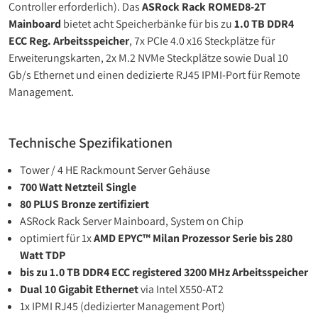
Controller erforderlich). Das
ASRock Rack ROMED8-2T
Mainboard
bietet acht Speicherbänke für bis zu
1.0 TB DDR4
ECC Reg. Arbeitsspeicher
, 7x PCIe 4.0 x16 Steckplätze für
Erweiterungskarten, 2x M.2 NVMe Steckplätze sowie Dual 10
Gb/s Ethernet und einen dedizierte RJ45 IPMI-Port für Remote
Management.
Technische Spezifikationen
Tower / 4 HE Rackmount Server Gehäuse
700 Watt Netzteil Single
80 PLUS Bronze zertifiziert
ASRock Rack Server Mainboard, System on Chip
optimiert für 1x
AMD EPYC™ Milan Prozessor Serie bis 280
Watt TDP
bis zu 1.0 TB DDR4 ECC registered 3200 MHz Arbeitsspeicher
Dual 10 Gigabit Ethernet
via Intel X550-AT2
1x IPMI RJ45 (dedizierter Management Port)