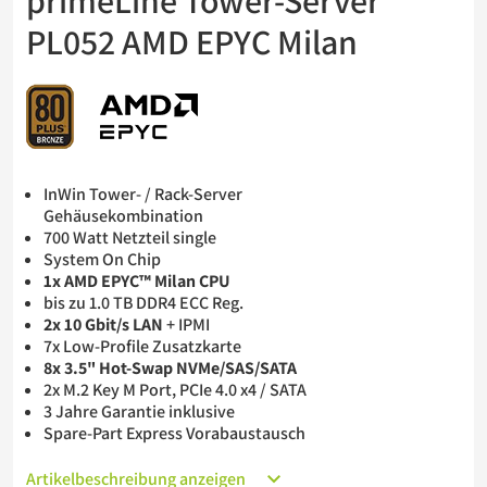
primeLine Tower-Server
Barebones
PL052 AMD EPYC Milan
USV
InWin Tower- / Rack-Server
Gehäusekombination
700 Watt Netzteil single
System On Chip
1x AMD EPYC™ Milan CPU
bis zu 1.0 TB DDR4 ECC Reg.
2x 10 Gbit/s LAN
+ IPMI
7x Low-Profile Zusatzkarte
8x 3.5" Hot-Swap NVMe/SAS/SATA
2x M.2 Key M Port, PCIe 4.0 x4 / SATA
3 Jahre Garantie inklusive
Spare-Part Express Vorabaustausch
Artikelbeschreibung anzeigen