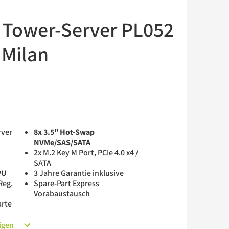
 Tower-Server PL052
Milan
rver
8x 3.5" Hot-Swap
NVMe/SAS/SATA
e
2x M.2 Key M Port, PCIe 4.0 x4 /
SATA
PU
3 Jahre Garantie inklusive
Reg.
Spare-Part Express
Vorabaustausch
arte
igen