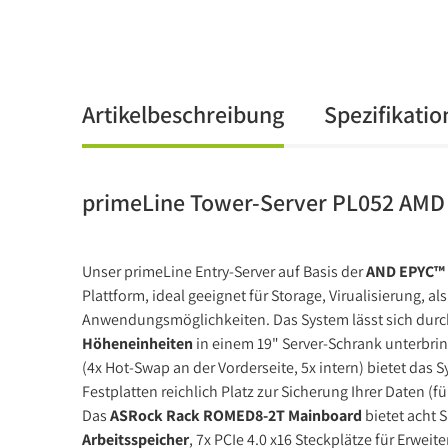
Artikelbeschreibung
Spezifikati
primeLine Tower-Server PL052 AMD
Unser primeLine Entry-Server auf Basis der
AND EPYC™ M
Plattform, ideal geeignet für Storage, Virualisierung, 
Anwendungsmöglichkeiten. Das System lässt sich durc
Höheneinheiten
in einem 19" Server-Schrank unterbri
(4x Hot-Swap an der Vorderseite, 5x intern) bietet das
Festplatten reichlich Platz zur Sicherung Ihrer Daten (fü
Das
ASRock Rack ROMED8-2T Mainboard
bietet acht 
Arbeitsspeicher
, 7x PCIe 4.0 x16 Steckplätze für Erwei