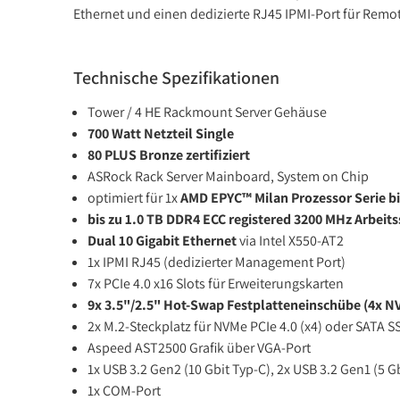
Ethernet und einen dedizierte RJ45 IPMI-Port für Rem
Technische Spezifikationen
Tower / 4 HE Rackmount Server Gehäuse
700 Watt Netzteil Single
80 PLUS Bronze zertifiziert
ASRock Rack Server Mainboard, System on Chip
optimiert für 1x
AMD EPYC™ Milan Prozessor Serie bi
bis zu 1.0 TB DDR4 ECC registered 3200 MHz Arbeits
Dual 10 Gigabit Ethernet
via Intel X550-AT2
1x IPMI RJ45 (dedizierter Management Port)
7x PCIe 4.0 x16 Slots für Erweiterungskarten
9x 3.5"/2.5" Hot-Swap Festplatteneinschübe (4x 
2x M.2-Steckplatz für NVMe PCIe 4.0 (x4) oder SATA S
Aspeed AST2500 Grafik über VGA-Port
1x USB 3.2 Gen2 (10 Gbit Typ-C), 2x USB 3.2 Gen1 (5 G
1x COM-Port