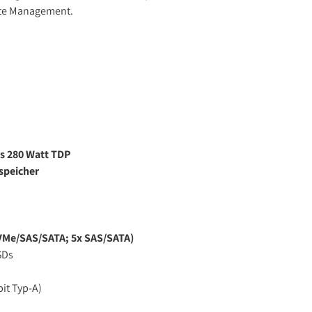
ote Management.
s 280 Watt TDP
speicher
NVMe/SAS/SATA; 5x SAS/SATA)
SDs
bit Typ-A)