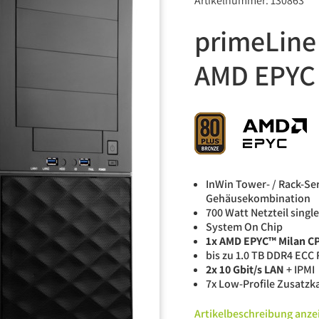
Artikelnummer: 130863
primeLine
AMD EPYC 
InWin Tower- / Rack-Se
Gehäusekombination
700 Watt Netzteil singl
System On Chip
1x AMD EPYC™ Milan C
bis zu 1.0 TB DDR4 ECC 
2x 10 Gbit/s LAN
+ IPMI
7x Low-Profile Zusatzk
Artikelbeschreibung anze