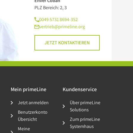
Enver Coban
PLZ Bereich: 2, 3
0049 5731 8694-352
vertrieb@primeline.org
JETZT KONTAKTIEREN
Mein primeLine
Kundenservice
Jetzt anmelden
Über primeLine
Solutions
Benutzerkonto
Übersicht
Zum primeLine
Systemhaus
Meine