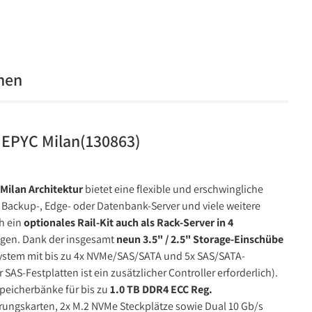
onen
 EPYC Milan(130863)
ilan Architektur
bietet eine flexible und erschwingliche
als Backup-, Edge- oder Datenbank-Server und viele weitere
h ein
optionales Rail-Kit auch als Rack-Server in 4
ngen. Dank der insgesamt
neun 3.5" / 2.5" Storage-Einschübe
 System mit bis zu 4x NVMe/SAS/SATA und 5x SAS/SATA-
r SAS-Festplatten ist ein zusätzlicher Controller erforderlich).
Speicherbänke für bis zu
1.0 TB DDR4 ECC Reg.
terungskarten, 2x M.2 NVMe Steckplätze sowie Dual 10 Gb/s