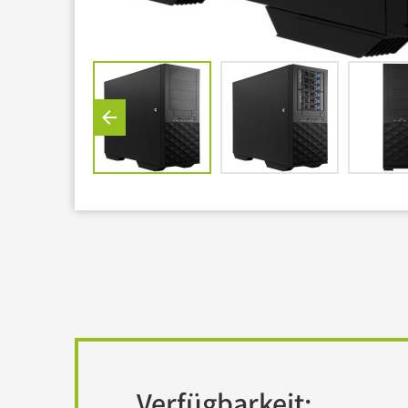
Barebones
USV
Verfügbarkeit: