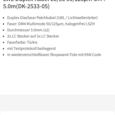
5.0m(DK-2533-05)
Duplex Glasfaser Patchkabel (
LWL
/ Lichtwellenleiter)
Faser:
OM4
Multimode 50/125µm, halogenfrei
LSZH
Durchmesser 3.0mm (x2)
2x LC Stecker auf 2x LC Stecker
Faserfarbe: Türkis
mit Testprotokoll beiliegend
in wiederverschließbarer Shopwand-Tüte mit
EAN
Code