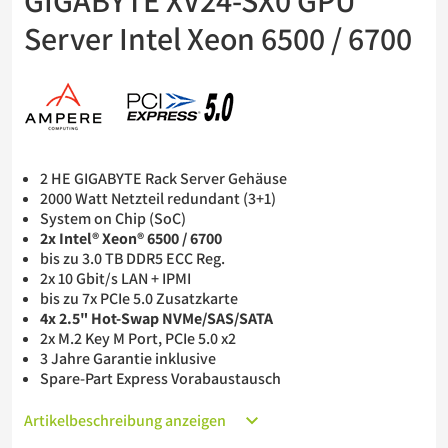
GIGABYTE XV24-SX0 GPU
Barebones
Server Intel Xeon 6500 / 6700
USV
2 HE GIGABYTE Rack Server Gehäuse
2000 Watt Netzteil redundant (3+1)
System on Chip (SoC)
2x Intel® Xeon® 6500 / 6700
bis zu 3.0 TB DDR5 ECC Reg.
2x 10 Gbit/s LAN + IPMI
bis zu 7x PCIe 5.0 Zusatzkarte
4x 2.5" Hot-Swap NVMe/SAS/SATA
2x M.2 Key M Port, PCIe 5.0 x2
3 Jahre Garantie inklusive
Spare-Part Express Vorabaustausch
Artikelbeschreibung anzeigen