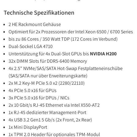
Technische Spezifikationen
2 HE Rackmount Gehäuse
Optimiert für 2x Prozessoren der Intel Xeon 6500 / 6700 Series
bis zu 86 Cores / 350 Watt TDP (172 Cores im Verbund)
Dual-Sockel LGA 4710
Unterstützung für 4x Dual-Slot GPUs bis
NVIDIA H200
32x DIMM Slots für DDR5-6400 Memory
4x 2.5" NVMe/SAS/SATA Hot-Swap Festplatteneinschübe
(SAS/SATA nur über Erweiterungskarte)
2x M.2 Key-M PCIe 5.0 x2 (2280/22110)
4x PCIe 5.0 x16 für GPUs
3x PCIe 5.0 x16 für DPUs / NICs
2x 10 Gbit/s RJ-45 Ethernet via Intel X550-AT2
1x RJ-45 dedizierter Management-Port
4x USB 3.2 Gen1 5 Gb/s (2x Front, 2x Rear)
1x Mini DisplayPort
1x TPM 2.0 Header für optionales TPM-Modul