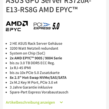
ASUS GPU Server RS720A-
Barebones
E13-RS8G AMD EPYC™
USV
2 HE ASUS Rack Server Gehäuse
3200 Watt Netzteil redundant
System on Chip (SoC)
2x AMD EPYC™ 9005 / 9004 Serie
bis zu 3.0 TB DDR5 ECC Reg.
1x RJ-45 IPMI
bis zu 10x PCIe 5.0 Zusatzkarte
8x 2.5" Hot-Swap NVMe/SAS/SATA
2x M.2 Key M Port, PCIe 3.0 x4
3 Jahre Garantie inklusive
Spare-Part Express Vorabaustausch
Artikelbeschreibung anzeigen