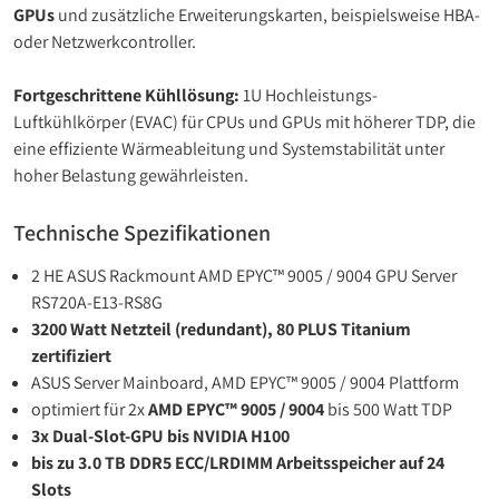
GPUs
und zusätzliche Erweiterungskarten, beispielsweise HBA-
oder Netzwerkcontroller.
Fortgeschrittene Kühllösung:
1U Hochleistungs-
Luftkühlkörper (EVAC) für CPUs und GPUs mit höherer TDP, die
eine effiziente Wärmeableitung und Systemstabilität unter
hoher Belastung gewährleisten.
Technische Spezifikationen
2 HE ASUS Rackmount AMD EPYC™ 9005 / 9004 GPU Server
RS720A-E13-RS8G
3200 Watt Netzteil (redundant), 80 PLUS Titanium
zertifiziert
ASUS Server Mainboard, AMD EPYC™ 9005 / 9004 Plattform
optimiert für 2x
AMD EPYC™ 9005 / 9004
bis 500 Watt TDP
3x Dual-Slot-GPU bis NVIDIA H100
bis zu 3.0 TB DDR5 ECC/LRDIMM Arbeitsspeicher auf 24
Slots