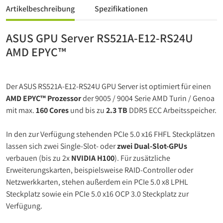
Artikelbeschreibung
Spezifikationen
ASUS GPU Server RS521A-E12-RS24U
AMD EPYC™
Der ASUS RS521A-E12-RS24U GPU Server ist optimiert für einen
AMD EPYC™ Prozessor
der 9005 / 9004 Serie AMD Turin / Genoa
mit max.
160 Cores
und bis zu
2.3 TB
DDR5 ECC Arbeitsspeicher.
In den zur Verfügung stehenden PCIe 5.0 x16 FHFL Steckplätzen
lassen sich zwei Single-Slot- oder
zwei Dual-Slot-GPUs
verbauen (bis zu 2x
NVIDIA H100
). Für zusätzliche
Erweiterungskarten, beispielsweise RAID-Controller oder
Netzwerkkarten, stehen außerdem ein PCIe 5.0 x8 LPHL
Steckplatz sowie ein PCIe 5.0 x16 OCP 3.0 Steckplatz zur
Verfügung.