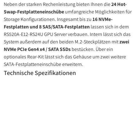
Neben der starken Rechenleistung bieten Ihnen die
24 Hot-
Swap-Festplatteneinschübe
umfangreiche Möglichkeiten für
Storage Konfigurationen. Insgesamt bis zu
16 NVMe-
Festplatten und 8 SAS/SATA-Festplatten
lassen sich in dem
RS520A-E12-RS24U GPU Server verbauen. Intern lässt sich das
System außerdem auf den beiden M.2-Steckplätzen mit
zwei
NVMe PCIe Gen4 x4 / SATA SSDs
bestücken. Über ein
optionales Rear-Kit lässt sich das Gehäuse um zwei weitere
SATA-Festplatteneinschübe erweitern.
Technische Spezifikationen
2 HE ASUS Rackmount AMD EPYC™ 9005 / 9004 GPU Server
RS521A-E12-RS24U/1G
2000 Watt Netzteil (redundant), 80 PLUS Titanium
zertifiziert
ASUS Server Mainboard, AMD-EPYC™ Plattform der 5.
Generation (9005 Serie)
optimiert für 1x
AMD-EPYC™ 9005 / 9004 Prozessor
bis 400
Watt TDP