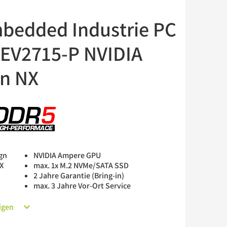
edded Industrie PC
 DEV2715-P NVIDIA
in NX
gn
NVIDIA Ampere GPU
NX
max. 1x M.2 NVMe/SATA SSD
2 Jahre Garantie (Bring-in)
max. 3 Jahre Vor-Ort Service
igen