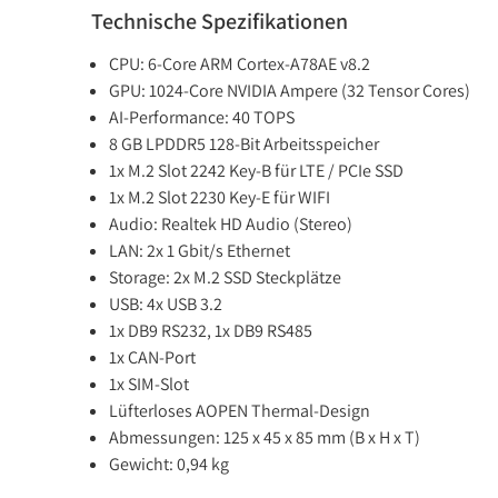
Technische Spezifikationen
CPU: 6-Core ARM Cortex-A78AE v8.2
GPU: 1024-Core NVIDIA Ampere (32 Tensor Cores)
AI-Performance: 40 TOPS
8 GB LPDDR5 128-Bit Arbeitsspeicher
1x M.2 Slot 2242 Key-B für LTE / PCIe SSD
1x M.2 Slot 2230 Key-E für WIFI
Audio: Realtek HD Audio (Stereo)
LAN: 2x 1 Gbit/s Ethernet
Storage: 2x M.2 SSD Steckplätze
USB: 4x USB 3.2
1x DB9 RS232, 1x DB9 RS485
1x CAN-Port
1x SIM-Slot
Lüfterloses AOPEN Thermal-Design
Abmessungen: 125 x 45 x 85 mm (B x H x T)
Gewicht: 0,94 kg