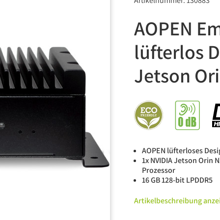
Artikelnummer: 130883
AOPEN Emb
lüfterlos
Jetson Or
AOPEN lüfterloses Desi
1x NVIDIA Jetson Orin 
Prozessor
16 GB 128-bit LPDDR5
Artikelbeschreibung anze