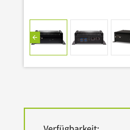
Barebones
USV
Verfügbarkeit: