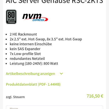
AIC Server Gehäuse RSC-2KT3
Barebones
USV
2 HE Rackmount
2x 2.5" ext. Hot-Swap, 8x 3.5" ext. Hot-Swap
keine internen Einschübe
kein SAS Expander
7x Low-profile Slot
redundantes Netzteil
Leistung (180-240V): 800 Watt
Artikelbeschreibung anzeigen
Produktdatenblatt (PDF
- 1.44MB
)
716,50 €
zzgl. Steuern
Menge