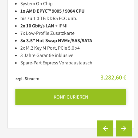
System On Chip
1x AMD EPYC™ 9005 / 9004 CPU
bis zu 1.0 TB DDR5 ECC unb.
2x 10 Gbit/s LAN
+ IPMI
7x Low-Profile Zusatzkarte
8x 3.5" Hot-Swap NVMe/SAS/SATA
2x M.2 Key M Port, PCIe 5.0 x4
3 Jahre Garantie inklusive
Spare-Part Express Vorabaustausch
3.282,60 €
zzgl. Steuern
KONFIGURIEREN